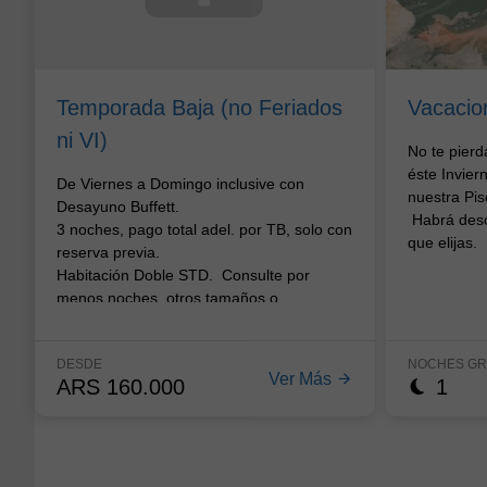
Temporada Baja (no Feriados
Vacacio
ni VI)
No te pierd
éste Invie
De Viernes a Domingo inclusive con
nuestra Pis
Desayuno Buffett.
Habrá desc
3 noches, pago total adel. por TB, solo con
que elijas.
reserva previa.
Habitación Doble STD. Consulte por
menos noches, otros tamaños o
categorías.
DESDE
NOCHES GR
Ver Más
ARS
160.000
1