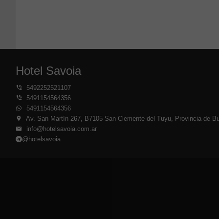
Hotel Savoia
5492252521107
5491154564356
5491154564356
Av. San Martín 267, B7105 San Clemente del Tuyu, Provincia de Bu
info@hotelsavoia.com.ar
@hotelsavoia