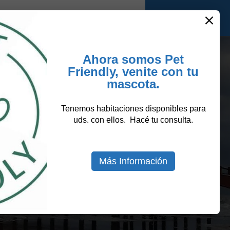
Ver Tarifas
ARS $
Iniciar Sesión
ación
VER TARIFAS
Ahora somos Pet
Friendly, venite con tu
mascota.
Tenemos habitaciones disponibles para
uds. con ellos. Hacé tu consulta.
Más Información