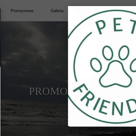
Código Promocional
Promociones
Galería
Ubicación y Contacto
2
adultos
•
1
habit
PROMOCIONES