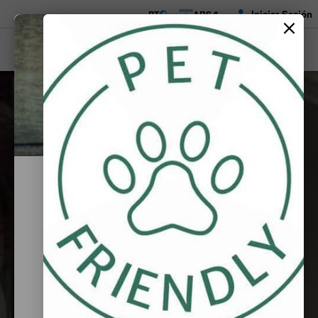
Iniciar Sesión
PT
ARS $
Vacaciones de Invierno
3 noches, solo con reserva previa y pago total
adelantado por
transferencia Bancaria. Del 17/07 al 03/08
Reservar