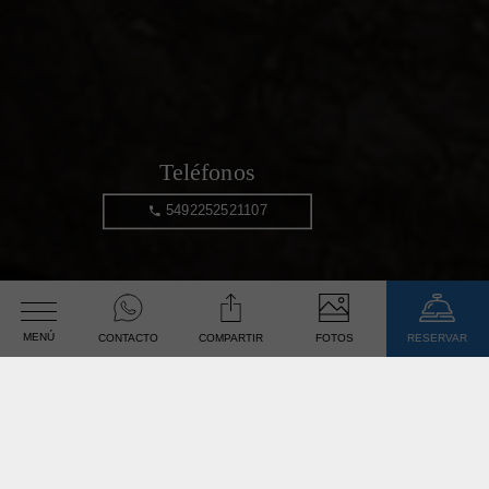
Teléfonos
5492252521107
Gran Hotel Savoia
MENÚ
CONTACTO
COMPARTIR
FOTOS
RESERVAR
El Hotel cuenta con todos los servicios necesarios para
Fecha de Llegada
que la visita sea inolvidable en la costa.
Fecha de Salida