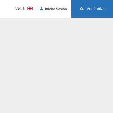
Ver Tarifas
ARS $
Iniciar Sesión
oom
VER TARIFAS