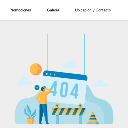
Código Promocional
Promociones
Galería
Ubicación y Contacto
2
Adults
•
1
r